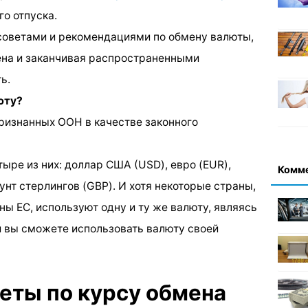
о отпуска.
советами и рекомендациями по обмену валюты,
ена и заканчивая распространенными
ь.
юту?
признанных ООН в качестве законного
ыре из них: доллар США (USD), евро (EUR),
Комм
унт стерлингов (GBP). И хотя некоторые страны,
ы ЕС, используют одну и ту же валюту, являясь
и вы сможете использовать валюту своей
еты по курсу обмена