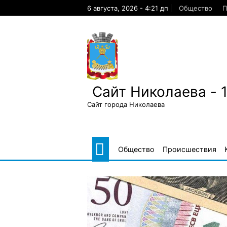
Skip
6 августа, 2026 - 4:21 дп
Общество
П
to
content
Сайт Николаева - 
Сайт города Николаева
Общество
Происшествия