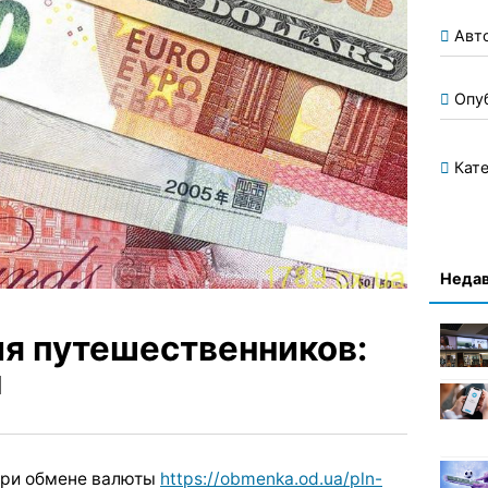
Авт
Опу
Кате
Недав
я путешественников:
ы
при обмене валюты
https://obmenka.od.ua/pln-