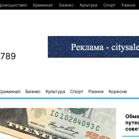
роисшествия
Криминал
Бизнес
Культура
Спорт
Разное
1789
Криминал
Бизнес
Культура
Спорт
Разное
Корисне
Обме
путе
сове