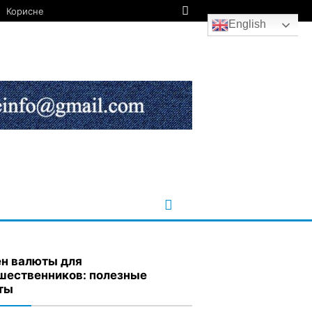
Корисне
English
н валюты для
шественников: полезные
ты