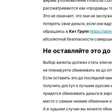
фирмы уполномочены Financial Cond
рассматриваются как «продавцы то
Это не означает, что они не заслуж
потерять свои деньги, если они вд
обращаясь в
Кит Групп
https://ob
абсолютной безопасности совершае
Не оставляйте это д
Выбор валюты должен стать ключев
не планируете обменивать ее до от
Если оставить это до последней ми
получить доступ к лучшим курсам 
придется обменивать деньги в аэро
место с самым низким обменным к
А в худшем случае вы можете обнар