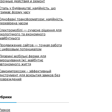
срочные действия и ремонт
Сталь у будівництві: надійність, що
тримає форму часу
Однофазні трансформатори: надійність,
перевірена часом
Електромобілі — сучасне рішення для
екологічного та економного
майбутнього
Продвижение сайтов — точная работа
с цифровым потенциалом
Підземні мобільні ферми для
вирощування їжі: майбутнє
автономного життя
Самоимпрессии – эффективный
инструмент для вскрытия замков без
повреждений
убрики
Разное