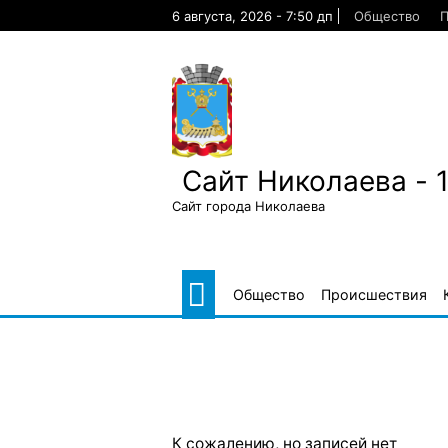
Skip
6 августа, 2026 - 7:50 дп
Общество
П
to
content
Сайт Николаева - 
Сайт города Николаева
Общество
Происшествия
К сожалению, но записей нет