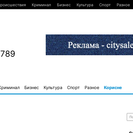
роисшествия
Криминал
Бизнес
Культура
Спорт
Разное
1789
Криминал
Бизнес
Культура
Спорт
Разное
Корисне
Най