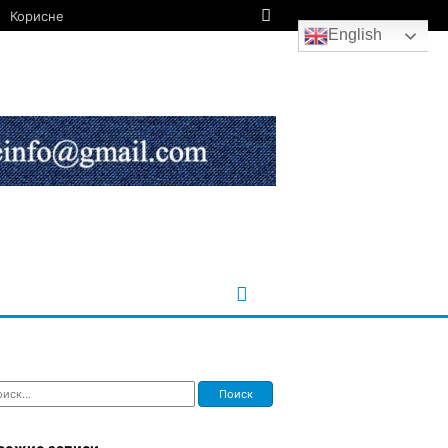
Корисне
English
ти: