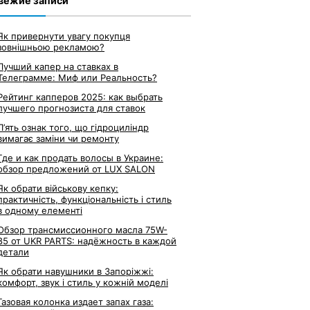
вежие записи
Як привернути увагу покупця
зовнішньою рекламою?
Лучший капер на ставках в
Телеграмме: Миф или Реальность?
Рейтинг капперов 2025: как выбрать
лучшего прогнозиста для ставок
П’ять ознак того, що гідроциліндр
вимагає заміни чи ремонту
Где и как продать волосы в Украине:
обзор предложений от LUX SALON
Як обрати військову кепку:
практичність, функціональність і стиль
в одному елементі
Обзор трансмиссионного масла 75W-
85 от UKR PARTS: надёжность в каждой
детали
Як обрати навушники в Запоріжжі:
комфорт, звук і стиль у кожній моделі
Газовая колонка издает запах газа: