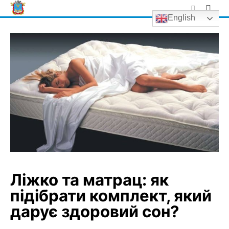
Skip
English
to
content
Ліжко та матрац: як
підібрати комплект, який
дарує здоровий сон?