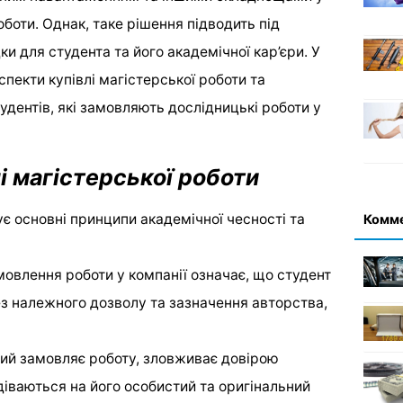
боти. Однак, таке рішення підводить під
ки для студента та його академічної кар’єри. У
спекти купівлі магістерської роботи та
дентів, які замовляють дослідницькі роботи у
і магістерської роботи
 основні принципи академічної чесності та
Комм
мовлення роботи у компанії означає, що студент
ез належного дозволу та зазначення авторства,
який замовляє роботу, зловживає довірою
одіваються на його особистий та оригінальний