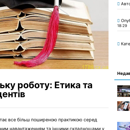
Авт
Опу
18:29
Кате
Недав
ьку роботу: Етика та
дентів
стає все більш поширеною практикою серед
альним навантаженням та іншими складнощами у