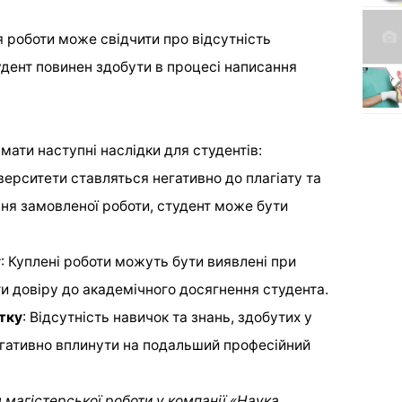
 роботи може свідчити про відсутність
тудент повинен здобути в процесі написання
мати наступні наслідки для студентів:
іверситети ставляться негативно до плагіату та
ння замовленої роботи, студент може бути
у
: Куплені роботи можуть бути виявлені при
и довіру до академічного досягнення студента.
тку
: Відсутність навичок та знань, здобутих у
егативно вплинути на подальший професійний
 магістерської роботи у компанії «Наука