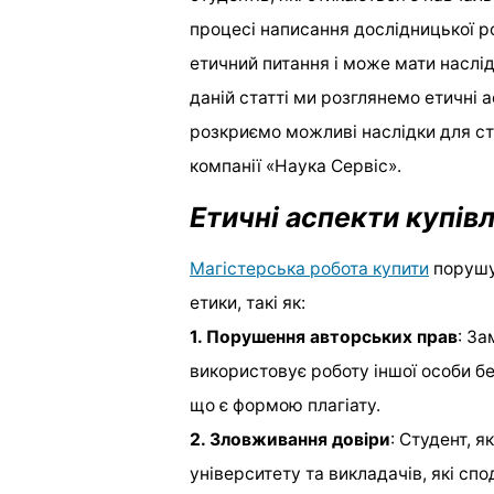
процесі написання дослідницької ро
етичний питання і може мати наслід
даній статті ми розглянемо етичні а
розкриємо можливі наслідки для сту
компанії «Наука Сервіс».
Етичні аспекти купівл
Магістерська робота купити
порушує
етики, такі як:
1. Порушення авторських прав
: За
використовує роботу іншої особи б
що є формою плагіату.
2. Зловживання довіри
: Студент, 
університету та викладачів, які сп