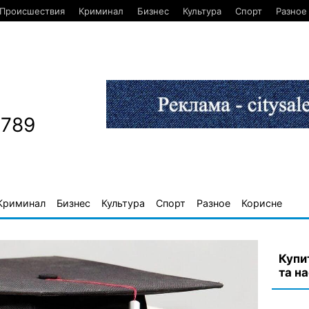
Происшествия
Криминал
Бизнес
Культура
Спорт
Разное
1789
Криминал
Бизнес
Культура
Спорт
Разное
Корисне
Купи
та н