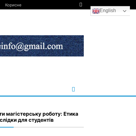
Корисне
English
ти магістерську роботу: Етика
аслідки для студентів