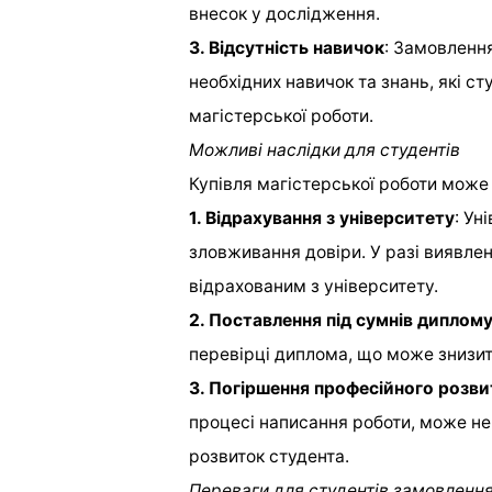
внесок у дослідження.
3. Відсутність навичок
: Замовлення
необхідних навичок та знань, які с
магістерської роботи.
Можливі наслідки для студентів
Купівля магістерської роботи може 
1. Відрахування з університету
: Ун
зловживання довіри. У разі виявле
відрахованим з університету.
2. Поставлення під сумнів диплом
перевірці диплома, що може знизит
3. Погіршення професійного розви
процесі написання роботи, може н
розвиток студента.
Переваги для студентів замовлення