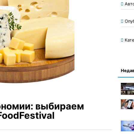
Авт
Опу
Кате
Недав
ономии: выбираем
oodFestival