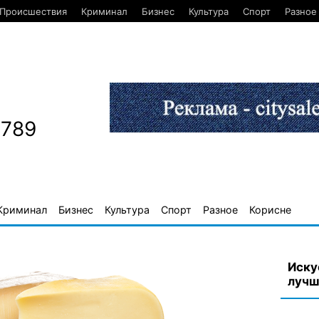
Происшествия
Криминал
Бизнес
Культура
Спорт
Разное
1789
Криминал
Бизнес
Культура
Спорт
Разное
Корисне
Иску
лучш