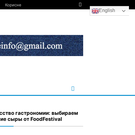
Корисне
English
сство гастрономии: выбираем
ие сыры от FoodFestival