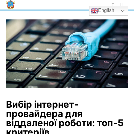
Skip
English
to
content
Вибір інтернет-
провайдера для
віддаленої роботи: топ-5
критеріїв